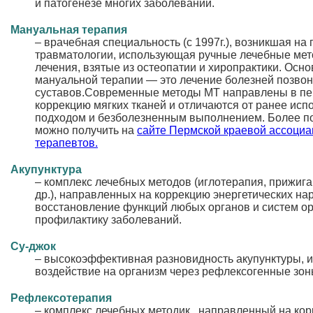
и патогенезе многих заболеваний.
Мануальная терапия
– врачебная специальность (c 1997г.), возникшая на
травматологии, использующая ручные лечебные мет
лечения, взятые из остеопатии и хиропрактики. Осн
мануальной терапии — это лечение болезней позвон
суставов.Современные методы МТ направлены в пе
коррекцию мягких тканей и отличаются от ранее и
подходом и безболезненным выполнением. Более 
можно получить на
сайте Пермской краевой ассоци
терапевтов.
Акупунктура
– комплекс лечебных методов (иглотерапия, прижига
др.), направленных на коррекцию энергетических на
восстановление функций любых органов и систем ор
профилактику заболеваний.
Су-джок
– высокоэффективная разновидность акупунктуры, 
воздействие на организм через рефлексогенные зоны
Рефлексотерапия
– комплекс лечебных методик , направленный на ко